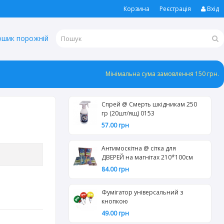
Корзина
Реєстрація
Вхід
ошик порожній
Мінімальна сума замовлення 150 грн.
Спрей @ Смерть шкідникам 250
гр (20шт/ящ) 0153
57.00 грн
Антимоскітна @ сітка для
ДВЕРЕЙ на магнітах 210*100см
84.00 грн
Фумігатор універсальний з
кнопкою
49.00 грн