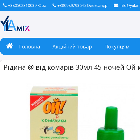
+380502310039 Юра
+380989793645 Олександр
info@yulam
Головна
Акційний товар
Покупцям
Рідина @ від комарів 30мл 45 ночей Ой 