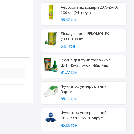
Аерозоль від комарів ZAN-ZARA
100 мл (24 шт/уп)
35.97 грн
Ліпки для молі FEROMOL-EK
(1000/100шт)
5.01 грн
Рідина для фумігатора 27мл
ЩИТ 45+5 ночей (48шт/ящ)
31.77 грн
Фумігатор універсальний
Raptor
35.11 грн
Фумігатор універсальний
ПР-23ел/ПР-6М "Попрус"
45.00 грн