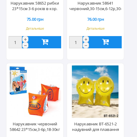
Нарукавник 58652 рибки
Нарукавник 58641
23*15см 3-6 років в кор.
червоний,30-15см,6-12р,30-
(36шт) 8781 INTEX
60кг (36шт) 8798
75.00 грн
76.00 грн
Детальніше
Детальніше
Нарукавник червоний
Нарукавник ВТ-6521-2
58642 23*15см,3-6р,18-30кг
надувний для плавання
(36шт) 8774 INTEX
22*15см Смайлик 0382