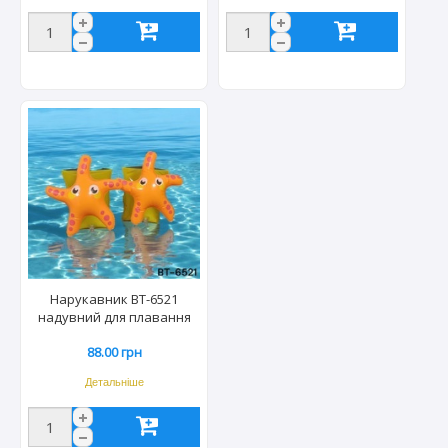
Нарукавник ВТ-6521
надувний для плавання
22*15см Морська зірка
88.00 грн
Детальніше