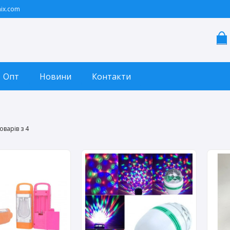
ix.com
Опт
Новини
Контакти
оварів з 4