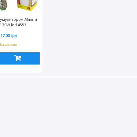
кумулятором Almina
0 30W led 4553
217.00 грн
Детальніше