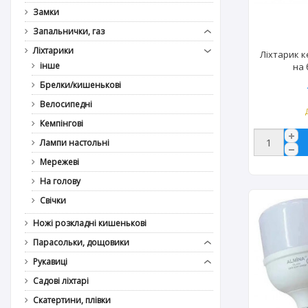
Замки
Запальнички, газ
Ліхтарики
Ліхтарик к
інше
на 
Брелки/кишенькові
Велосипедні
Кемпінгові
Лампи настольні
Мережеві
На голову
Свічки
Ножі розкладні кишенькові
Парасольки, дощовики
Рукавиці
Садові ліхтарі
Скатертини, плівки