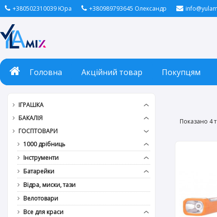
+380502310039 Юра
+380989793645 Олександр
info@yulam
Головна
Акційний товар
Покупцям
ІГРАШКА
БАКАЛІЯ
Показано 4 т
ГОСПТОВАРИ
1000 дрібниць
Інструменти
Батарейки
Відра, миски, тази
Велотовари
Все для краси