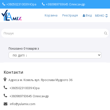
+380502310039 Юра
+380989793645 Олександр
Корзина
Реєстрація
Вхід
МЕНЮ
Показано 0 товарів з
Контакти
Адреса м. Ковель вул. Ярослава Мудрого 36
+380502310039 Юра
+380989793645 Олександр
info@yulamix.com