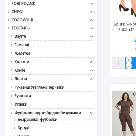
РОЗПРОДАЖ
СНЕКИ
СОЛОДОЩІ
Бріджі жіно
ТЕКСТИЛЬ
3-6XL (12
Взуття
Гаманці
Жилетки
Колготи
Конте
Лосіни
Рукавиці Утеплені/Перчатки
Рушники
Устілки
Футболки,шорти,бріджи,безрукавки
Безрукавки, футболки
Бріджі