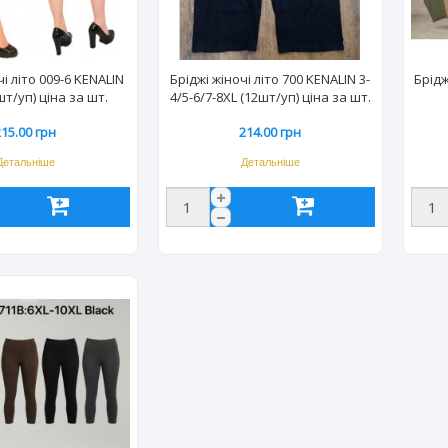
чі літо 009-6 KENALIN
Бріджі жіночі літо 700 KENALIN 3-
Брідж
шт/уп) ціна за шт.
4/5-6/7-8XL (12шт/уп) ціна за шт.
215.00 грн
214.00 грн
Детальніше
Детальніше