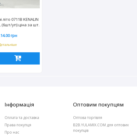
чі літо 0711B KENALIN
 (6шт/уп) ціна за шт.
214.00 грн
Детальніше
Інформація
Оптовим покупцям
Оплата та доставка
Оптова торгівля
Права покупця
B2B.YULAMIX.COM для оптових
покупців
Про нас