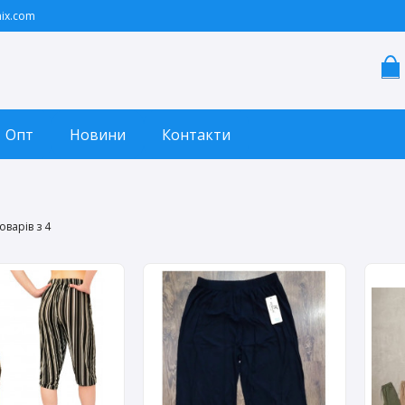
ix.com
Опт
Новини
Контакти
оварів з 4