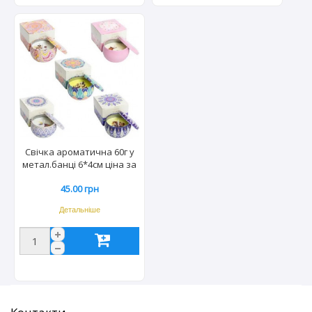
Свічка ароматична 60г у
метал.банці 6*4см ціна за
шт. BC64-1-280 7127-9
45.00 грн
Детальніше