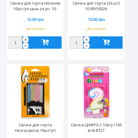
Свічка для торта Неонові
Свічка для торта (24 шт)
10шт/уп.ціна за уп. 10-
10-89/50026
93/4369/3622
12.00 грн
10.00 грн
Детальніше
Детальніше
Свічка для торта
Свічка ЦИФРА 2 12в/у (100
Незгасаюча 10шт/уп
в/я) 8727
48шт/ящ. YF2019-11/10-87