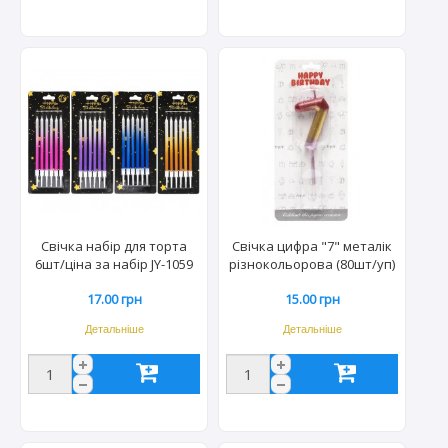
Свічка набір для торта
Свічка цифра "7" металік
6шт/ціна за набір JY-1059
різнокольорова (80шт/уп)
TYB-2
JY-1065/3454
17.00 грн
15.00 грн
Детальніше
Детальніше