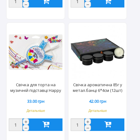
Свічка для торта на
Свічка ароматична 85г у
музичній підставці Happy
метал.банці 6*4см (12шт)
Birthday XY-1100
ціна за шт. BB64012/7127-6
33.00 грн
42.00 грн
Детальніше
Детальніше