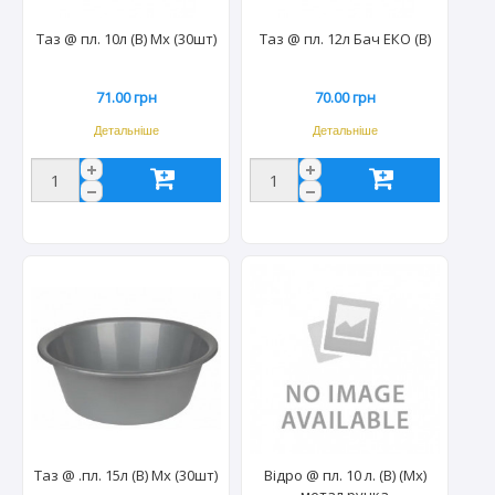
Таз @ пл. 10л (B) Mx (30шт)
Таз @ пл. 12л Бач ЕКО (B)
71.00 грн
70.00 грн
Детальніше
Детальніше
Таз @ .пл. 15л (B) Mx (30шт)
Відро @ пл. 10 л. (В) (Мх)
метал ручка