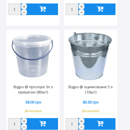
Відро @ прозоре 3л з
Відро @ оцинковане 5 л
кришкою (80шт)
(10шт)
38.00 грн
83.00 грн
Детальніше
Детальніше