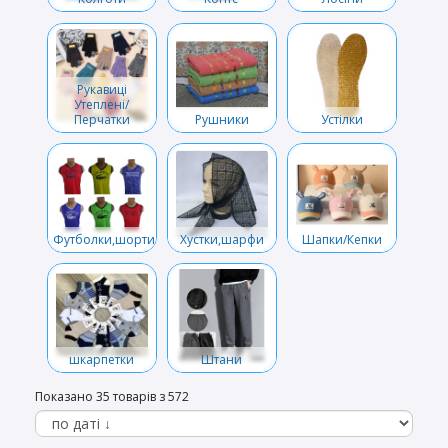
Рукавиці
Утеплені/
Перчатки
Рушники
Устілки
Футболки,шорти,бріджи,безрукавки
Хустки,шарфи
Шапки/Кепки
шкарпетки
Штани
Показано 35 товарів з 572