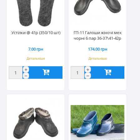
Устілки @ 41р (350/10 шт)
ГП-11 Галоши жіночі мех
чорні 6 пар 36-37\41-42р
7.00 грн
174.00 грн
Детальніше
Детальніше