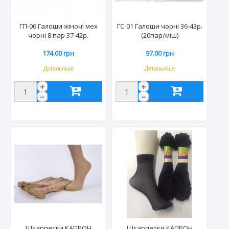
ГП-06 Галоши жіночі мех
ГС-01 Галоши чорні 36-43р.
чорні 8 пар 37-42р.
(20пар/міш)
174.00 грн
97.00 грн
Детальніше
Детальніше
Шкарпетки КАПРОН
Шкарпетки КАПРОН