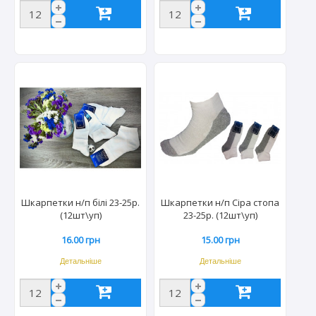
Шкарпетки н/п білі 23-25р.
Шкарпетки н/п Сіра стопа
(12шт\уп)
23-25р. (12шт\уп)
16.00 грн
15.00 грн
Детальніше
Детальніше