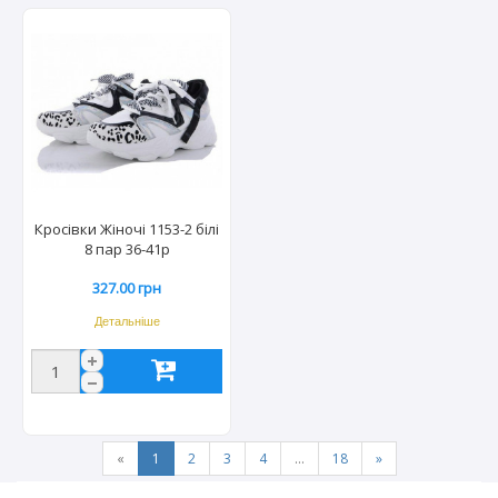
Кросівки Жіночі 1153-2 білі
8 пар 36-41р
327.00 грн
Детальніше
«
1
2
3
4
...
18
»