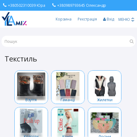
+380502310039 Юра
+380989793645 Олександр
Корзина
Реєстрація
Вхід
МЕНЮ
Текстиль
Взуття
Гаманці
Жилетки
Колготи
Конте
Лосіни