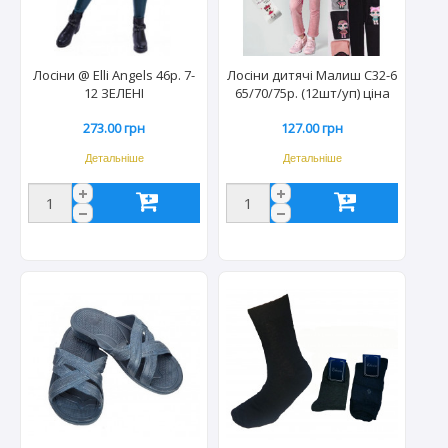
Лосіни @ Elli Angels 46р. 7-
Лосіни дитячі Малиш С32-6
12 ЗЕЛЕНІ
65/70/75р. (12шт/уп) ціна
за шт.
273.00 грн
127.00 грн
Детальніше
Детальніше