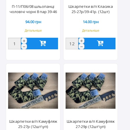
П-11/П06/08 шльопанці
Шкарпетки в/п Класика
чоловічі чорні 8 пар 39-46
25-27р/39-41р. (12шт)
р (40пар/міш)
94.00 грн
14.00 грн
Детальніше
Детальніше
Шкарпетки в/п Камуфляж
Шкарпетки в/п Камуфляж
25-27р (12шт\уп)
27-29р (12шт\уп)