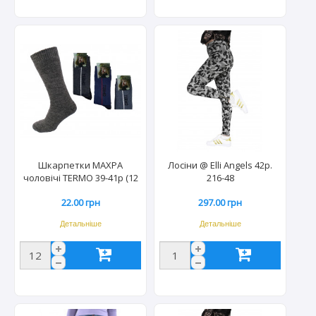
Шкарпетки МАХРА
Лосіни @ Elli Angels 42р.
чоловічі TERMО 39-41р (12
216-48
шт)
22.00 грн
297.00 грн
Детальніше
Детальніше