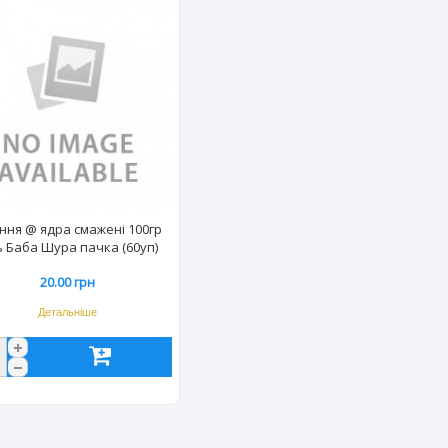
ння @ ядра смажені 100гр
ь Баба Шура пачка (60уп)
1409
20.00 грн
Детальніше