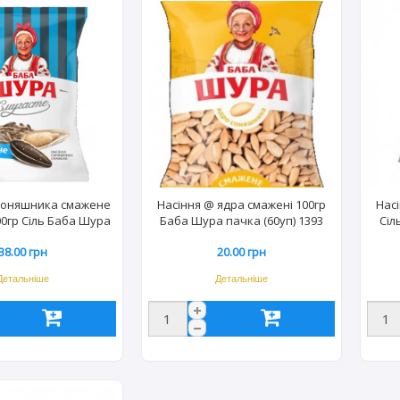
соняшника смажене
Насіння @ ядра смажені 100гр
Насі
00гр Сіль Баба Шура
Баба Шура пачка (60уп) 1393
Сіл
50уп) 1188
38.00 грн
20.00 грн
Детальніше
Детальніше