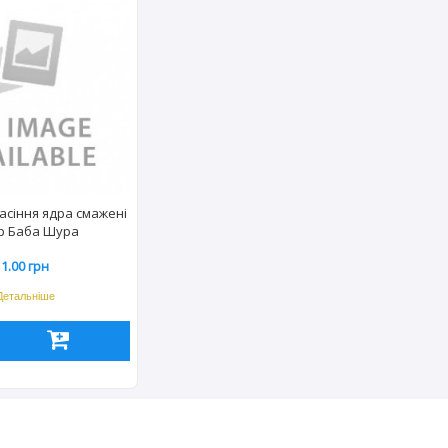
насіння ядра смажені
гр Баба Шура
1.00 грн
Детальніше