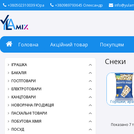
+380502310039 Юра
+380989793645 Олександр
info@yulam
Головна
Акційний товар
Покупцям
Снеки
ІГРАШКА
БАКАЛІЯ
ГОСПТОВАРИ
ЕЛЕКТРОТОВАРИ
КАНЦТОВАРИ
Горішки, арах
НОВОРІЧНА ПРОДУКЦІЯ
ПАСХАЛЬНІ ТОВАРИ
ПОБУТОВА ХІМІЯ
Показано 7 т
ПОСУД