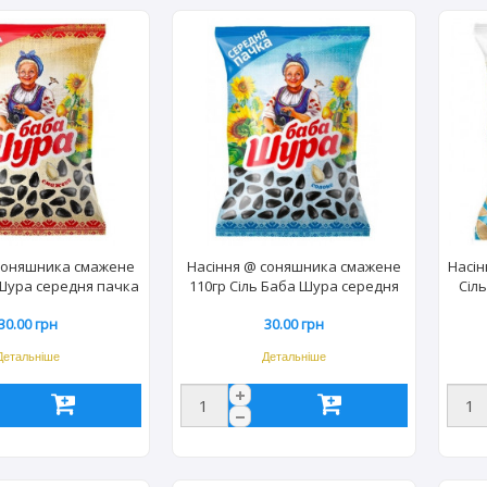
соняшника смажене
Насіння @ соняшника смажене
Насін
 Шура середня пачка
110гр Сіль Баба Шура середня
Сіл
50уп) 0679
пачка (50уп) 4820186410594
30.00 грн
30.00 грн
Детальніше
Детальніше