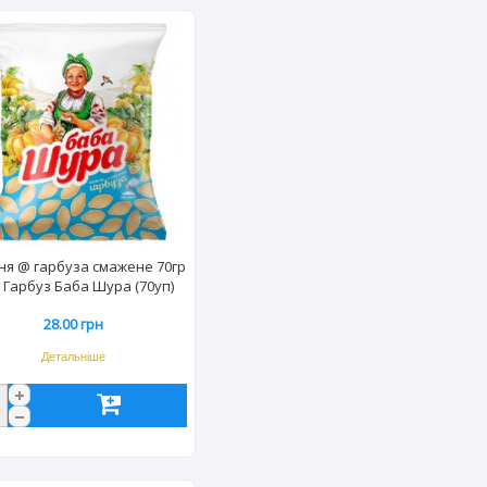
ня @ гарбуза смажене 70гр
ь Гарбуз Баба Шура (70уп)
1010
28.00 грн
Детальніше