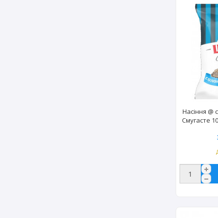
Насіння @ 
Смугасте 1
(