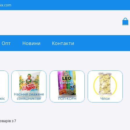
ix.com
Опт
Новини
Контакти
Насіння смажене
ііс
соняшникове
ПОП-КОРН
Чіпси
оварів з 7