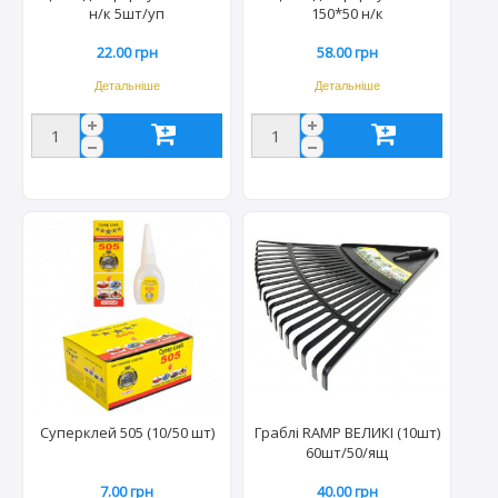
н/к 5шт/уп
150*50 н/к
22.00 грн
58.00 грн
Детальніше
Детальніше
Суперклей 505 (10/50 шт)
Граблі RAMP ВЕЛИКІ (10шт)
60шт/50/ящ
7.00 грн
40.00 грн