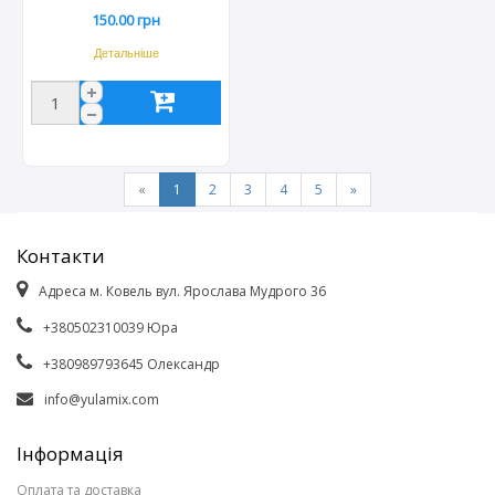
черенком 50*45см (10шт)
150.00 грн
Детальніше
«
1
2
3
4
5
»
Контакти
Адреса м. Ковель вул. Ярослава Мудрого 36
+380502310039 Юра
+380989793645 Олександр
info@yulamix.com
Інформація
Оплата та доставка