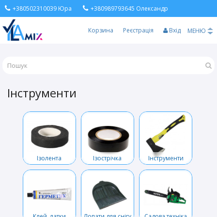
+380502310039 Юра
+380989793645 Олександр
Корзина
Реєстрація
Вхід
МЕНЮ
Інструменти
Ізолента
Ізострічка
Інструменти
Клей, латки
Лопати для снігу
Садова техніка