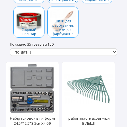
Щітки для
фарбування,
Садовий
валики для
інвентар
фарбування
Показано 35 товарів з 150
Набір головок в пл.формі
Граблі пластмасові міцні
24,5*12,5*3,5см Х4-59
БІЛЬШІ