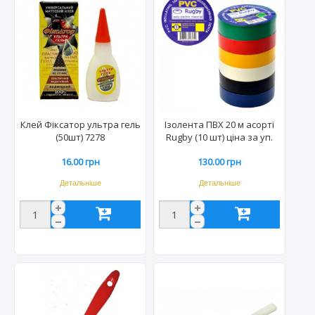
Клей Фіксатор ультра гель
Ізолента ПВХ 20 м асорті
(50шт) 7278
Rugby (10 шт) ціна за уп.
0019
16.00 грн
130.00 грн
Детальніше
Детальніше