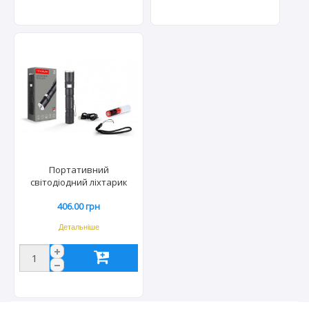
Портативний
світодіодний ліхтарик
TITANUM TLF-T04 300Lm
406.00 грн
6500K (40шт/ящ) 3292
Детальніше