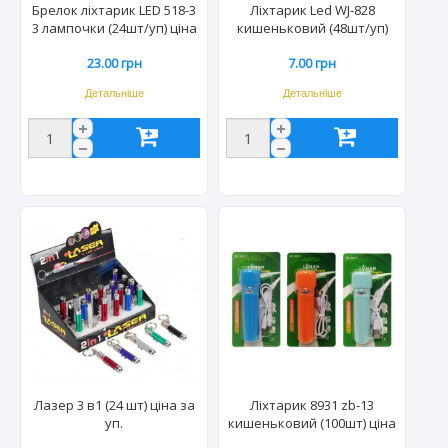
Брелок ліхтарик LED 518-3
Ліхтарик Led WJ-828
3 лампочки (24шт/уп) ціна
кишеньковий (48шт/уп)
за шт.
ціна за шт.
23.00 грн
7.00 грн
Детальніше
Детальніше
Лазер 3 в1 (24 шт) ціна за
Ліхтарик 8931 zb-13
уп.
кишеньковий (100шт) ціна
за шт.