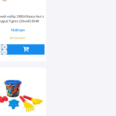
ний набір 39834 Вежа 6ел.з
удра) Tigres (20наб) 8348
74.00 грн
Детальніше