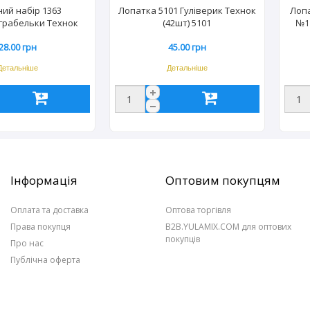
ний набір 1363
Лопатка 5101 Гуліверик Технок
Лопа
грабельки Технок
(42шт) 5101
№1 
80шт) 1363
28.00 грн
45.00 грн
Детальніше
Детальніше
Інформація
Оптовим покупцям
Оплата та доставка
Оптова торгівля
Права покупця
B2B.YULAMIX.COM для оптових
покупців
Про нас
Публічна оферта