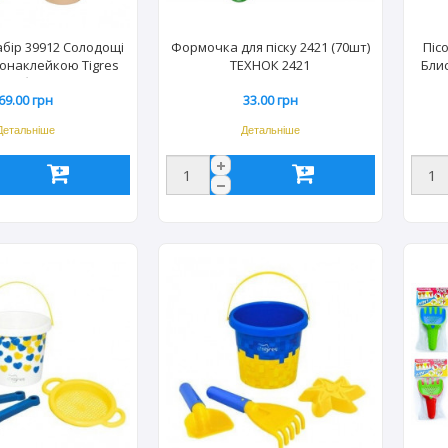
абір 39912 Солодощі
Формочка для піску 2421 (70шт)
Піс
монаклейкою Tigres
ТЕХНОК 2421
Бли
30наб) 9123
69.00 грн
33.00 грн
Детальніше
Детальніше