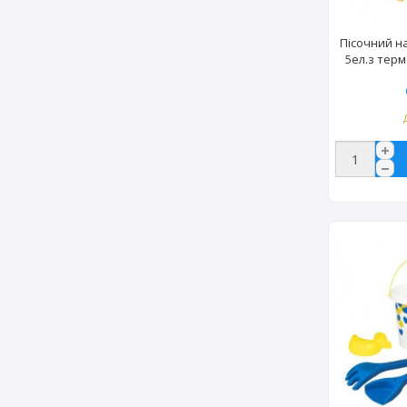
Пісочний н
5ел.з тер
(