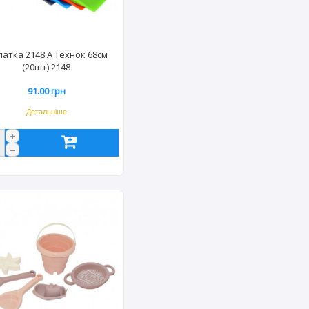
атка 2148 А Технок 68см
(20шт) 2148
91.00 грн
Детальніше