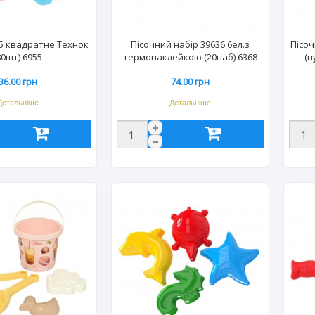
55 квадратне Технок
Пісочний набір 39636 6ел.з
Пісоч
80шт) 6955
термонаклейкою (20наб) 6368
(п
36.00 грн
74.00 грн
Детальніше
Детальніше