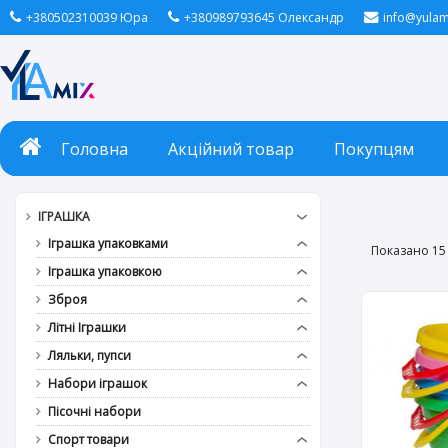
+380502310039 Юра
+380989793645 Олександр
info@yulam
Головна
Акційний товар
Покупцям
ІГРАШКА
Іграшка упаковками
Показано 15 
Іграшка упаковкою
Зброя
Літні Іграшки
Ляльки, пупси
Набори іграшок
Пісочні набори
Спорт товари