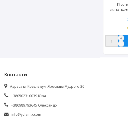
Пісоч
лопатка+
(
Контакти
Адреса м. Ковель вул. Ярослава Мудрого 36
+380502310039 Юра
+380989793645 Олександр
info@yulamix.com