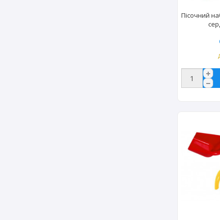
Пісочний на
сер
термонакл