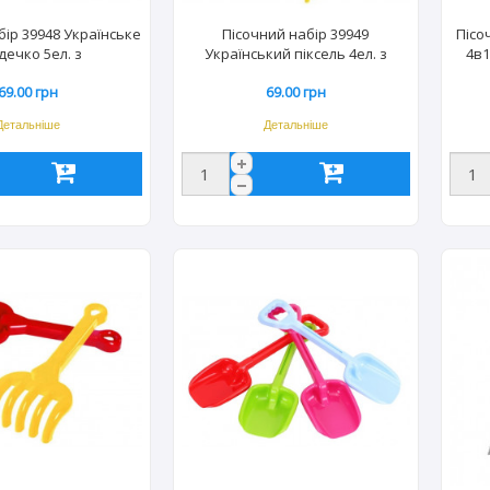
бір 39948 Українське
Пісочний набір 39949
Пісо
дечко 5ел. з
Український піксель 4ел. з
4в1
ейкою Tigres 9482
термонаклейкою (30шт) Tigres
69.00 грн
69.00 грн
9499
Детальніше
Детальніше