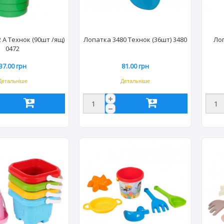
 А Технок (90шт /ящ)
Лопатка 3480 Технок (36шт) 3480
Лоп
0472
37.00 грн
81.00 грн
Детальніше
Детальніше