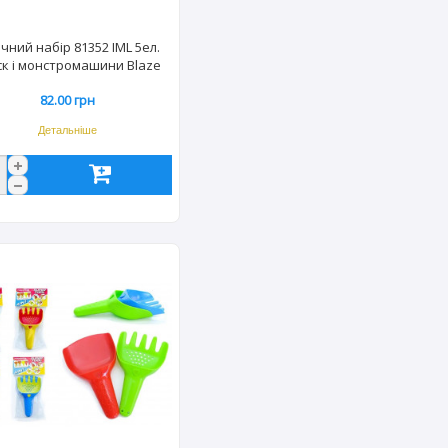
очний набір 81352 IML 5ел.
ск і монстромашини Blaze
(ЦВ) 3526
82.00 грн
Детальніше