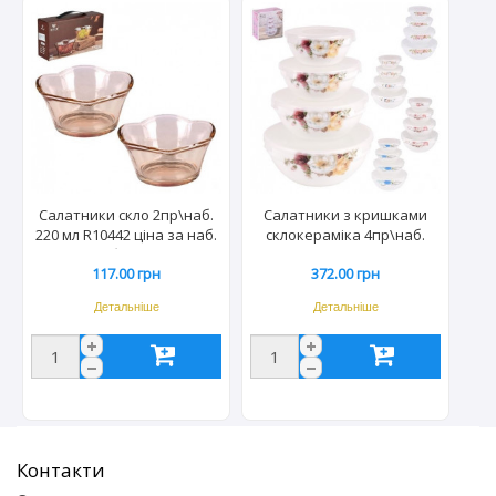
Салатники скло 2пр\наб.
Салатники з кришками
220 мл R10442 ціна за наб.
склокераміка 4пр\наб.
(48наб/ящ) 2510
11/13/15/18 R35387 ціна за
117.00 грн
372.00 грн
наб. (18наб/ящ) 7695
Детальніше
Детальніше
Контакти