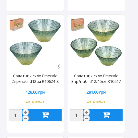
Салатник скло Emerald
Салатник скло Emerald
2пр/наб. d12см R10624-S
3пр/наб. d12/15см R10617
(30наб/ящ) ціна за набір
(16наб/ящ) ціна за набір
128.00 грн
281.00 грн
1513
1483
Детальніше
Детальніше