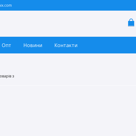
ix.com
Опт
Новини
Контакти
оварів з