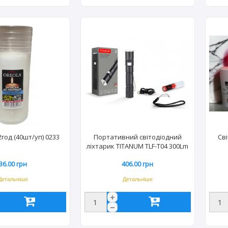
год (40шт/уп) 0233
Портативний світодіодний
Св
ліхтарик TITANUM TLF-T04 300Lm
6500K (40шт/ящ) 3292
36.00 грн
406.00 грн
Детальніше
Детальніше