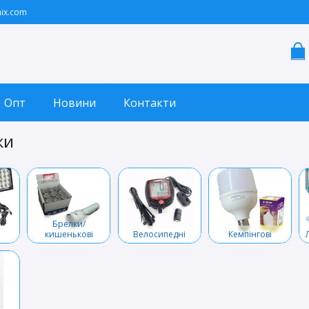
ix.com
Опт
Новини
Контакти
ки
Брелки/
кишенькові
Велосипедні
Кемпінгові