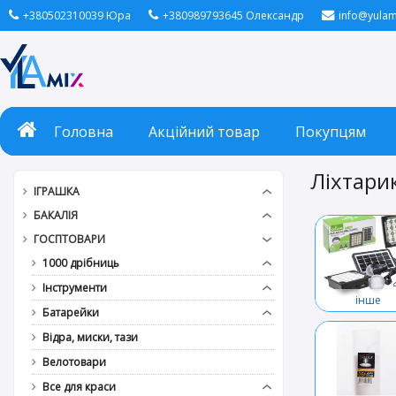
+380502310039 Юра
+380989793645 Олександр
info@yulam
Головна
Акційний товар
Покупцям
Ліхтари
ІГРАШКА
БАКАЛІЯ
ГОСПТОВАРИ
1000 дрібниць
Інструменти
інше
Батарейки
Відра, миски, тази
Велотовари
Все для краси