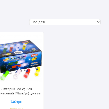
Ліхтарик Led WJ-828
ньковий (48шт/уп) ціна за
шт.
7.00 грн