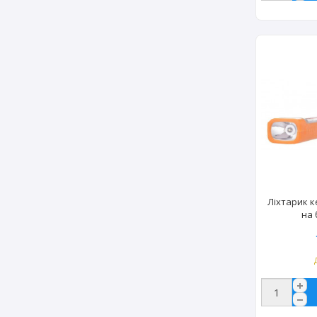
Ліхтарик к
на 