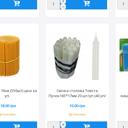
16см (550шт) ціна за
Свічка столова Товста
уп.
Пучок165*17мм 20 шт/уп (40 уп/
киш
ящ) ціна за шт.
518.00 грн
10.00 грн
Детальніше
Детальніше