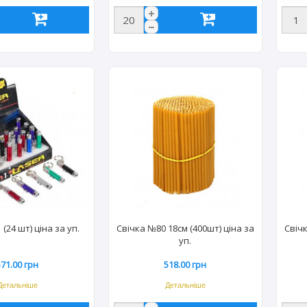
 (24 шт) ціна за уп.
Свічка №80 18см (400шт) ціна за
Свічк
уп.
571.00 грн
518.00 грн
Детальніше
Детальніше