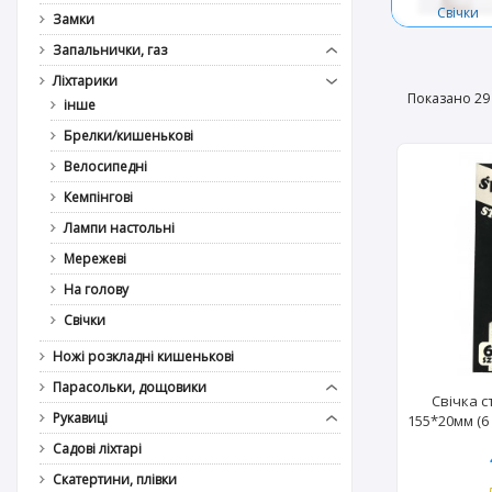
Свічки
Замки
Запальнички, газ
Ліхтарики
Показано 29 
інше
Брелки/кишенькові
Велосипедні
Кемпінгові
Лампи настольні
Мережеві
На голову
Свічки
Ножі розкладні кишенькові
Парасольки, дощовики
Свічка 
Рукавиці
155*20мм (6
Садові ліхтарі
Скатертини, плівки