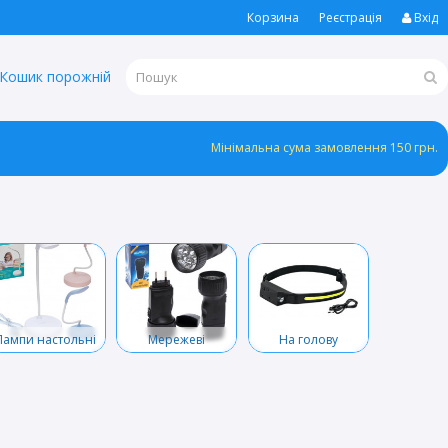
Корзина
Реєстрація
Вхід
Кошик порожній
Мінімальна сума замовлення 150 грн.
Лампи настольні
Мережеві
На голову