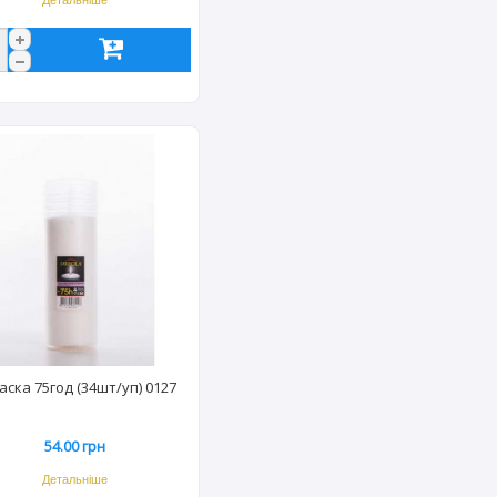
Детальніше
аска 75год (34шт/уп) 0127
54.00 грн
Детальніше