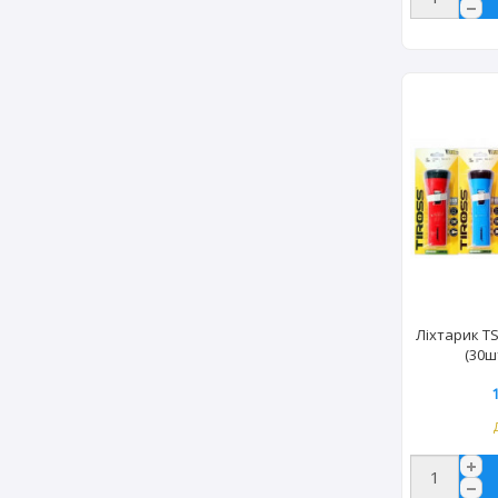
Ліхтарик T
(30ш