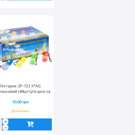
Ліхтарик ZP-723 3*AG
ньковий (48шт/уп) ціна за
шт.
10.00 грн
Детальніше