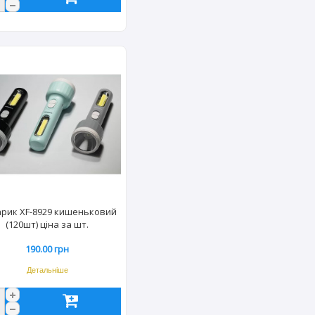
арик XF-8929 кишеньковий
(120шт) ціна за шт.
190.00 грн
Детальніше