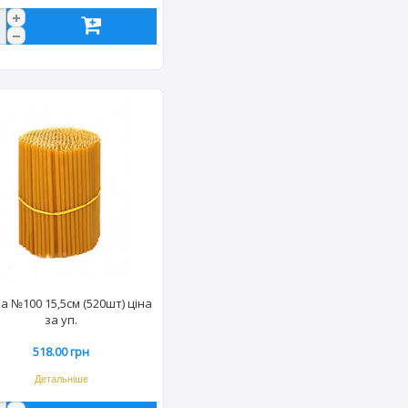
а №100 15,5см (520шт) ціна
за уп.
518.00 грн
Детальніше