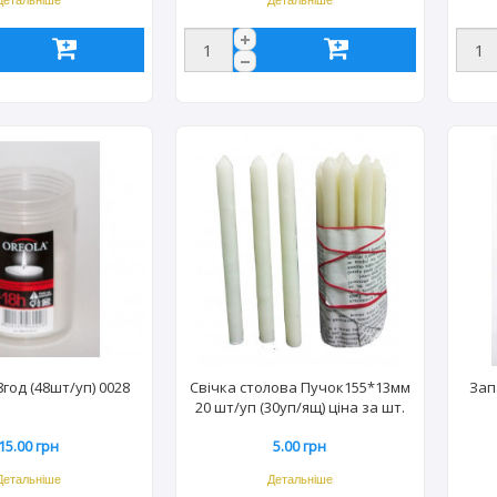
Детальніше
Детальніше
год (48шт/уп) 0028
Свічка столова Пучок155*13мм
Зап
20 шт/уп (30уп/ящ) ціна за шт.
15.00 грн
5.00 грн
Детальніше
Детальніше