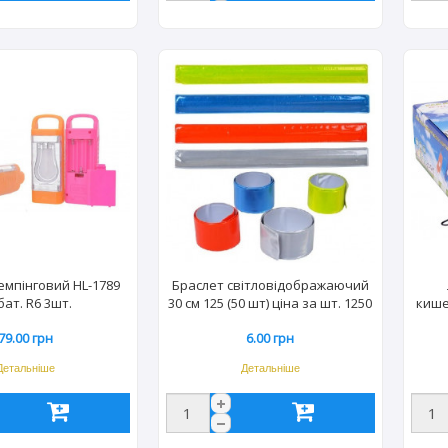
емпінговий HL-1789
Браслет світловідображаючий
бат. R6 3шт.
30 см 125 (50 шт) ціна за шт. 1250
кише
79.00 грн
6.00 грн
Детальніше
Детальніше