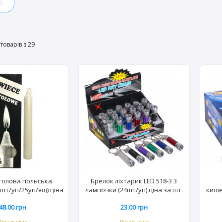
товарів з 29
столова польська
Брелок ліхтарик LED 518-3 3
 шт/уп/25уп/ящ) ціна
лампочки (24шт/уп) ціна за шт.
кише
за уп.
48.00 грн
23.00 грн