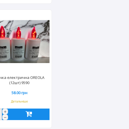
ічка електрична OREOLA
(12шт) 9590
58.00 грн
Детальніше