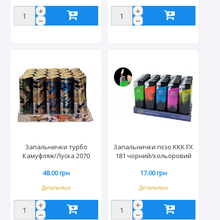
Запальнички турбо
Запальнички пєзо KKK FX
Камуфляж/Луска 2070
181 чорний/кольоровий
(20шт) 4470
(24/480шт) 11125
48.00 грн
17.00 грн
Детальніше
Детальніше