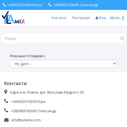
+380502310039 Юра
+380989793645 Олександр
Корзина
Реєстрація
Вхід
МЕНЮ
Показано 0 товарів з
Контакти
Адреса м. Ковель вул. Ярослава Мудрого 36
+380502310039 Юра
+380989793645 Олександр
info@yulamix.com