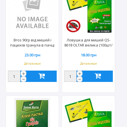
Bros 90гр від мишей і
Ловушка для мишей QS-
пацюків гранула в пачці
8618 OLTAR велика (100шт/
(25шт/ящ) 1286
ящ) 6183
23.00 грн
18.00 грн
Детальніше
Детальніше