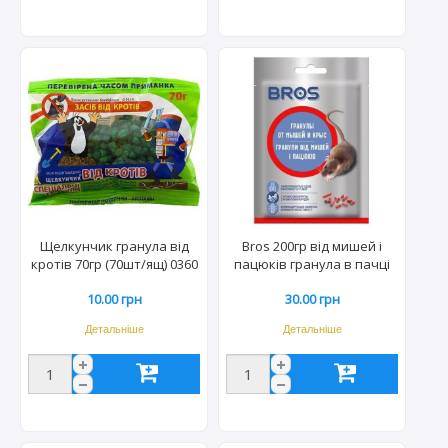
Щелкунчик гранула від
Bros 200гр від мишей і
кротів 70гр (70шт/ящ) 0360
пацюків гранула в пачці
(80шт/ящ) 5611
10.00 грн
30.00 грн
Детальніше
Детальніше