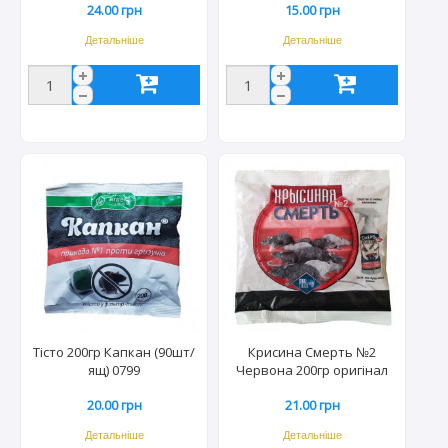
24.00 грн
15.00 грн
ящ) 0078/0122
Детальніше
Детальніше
Тісто 200гр Капкан (90шт/
Крисина Смерть №2
ящ) 0799
Червона 200гр оригінал
(50шт/ящ) 0108
20.00 грн
21.00 грн
Детальніше
Детальніше