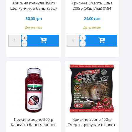
Крисина гранула 190гр
Крисина Смерть Синя
Щелкунчик в банці (50ш/
200гр (50шт/ящ) 0184
ящ) 0483
30.00 грн
24.00 грн
Детальніше
Детальніше
Крисине зерно 200гр
Крисине зерно 150гр
Капкан в банці червоне
Смерть гризунам в пакеті
(50шт/ящ) 0805
червоне/зелене (100шт/