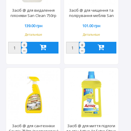
Засіб @ для видалення
Засіб @ для чищення та
плісняви San Clean 750гр
полірування меблів San
(12шт) 2514
Clean 500гр (12шт) 0138
139.00 грн
101.00 грн
Детальніше
Детальніше
Засіб @ для сантехніки
Засіб @ для миття підлоги
Сантік 750гр (розпилювач)
та стін Active 1л Extra Citrus