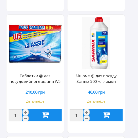
Таблетки @ для
Миюче @ для посуду
посудомийної машини W5
Sarmix 500 мл лимон
60шт (5уп/ящ) 8784
(20/5шт) 3628/4328
210.00 грн
46.00 грн
Детальніше
Детальніше