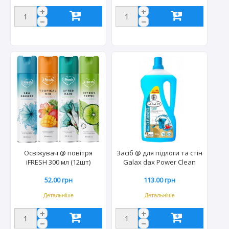
Освіжувач @ повітря
Засіб @ для підлоги та стін
iFRESH 300 мл (12шт)
Galax dax Power Clean
1100гр (14шт/ящ) 4236
52.00 грн
113.00 грн
Детальніше
Детальніше