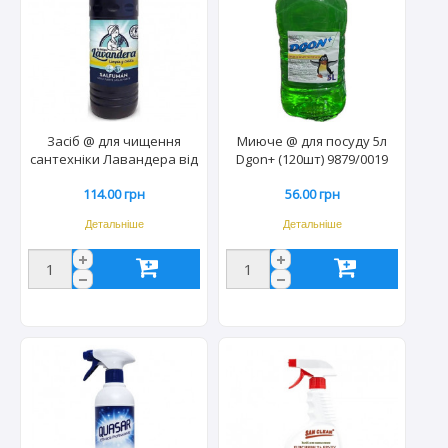
Засіб @ для чищення
Миюче @ для посуду 5л
сантехніки Лавандера від
Dgon+ (120шт) 9879/0019
іржі та нальоту 1л (12шт)
114.00 грн
56.00 грн
2182
Детальніше
Детальніше