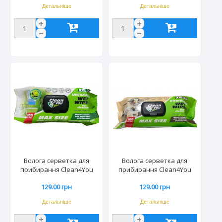
Детальніше
Детальніше
Волога серветка для
Волога серветка для
прибирання Clean4You
прибирання Clean4You
100шт. універсал. з
100шт. універсал. з
129.00 грн
129.00 грн
клапаном лайм (7уп/ящ)
клапаном горіх (3уп/ящ)
ціна за уп. 0052
ціна за уп.0069
Детальніше
Детальніше