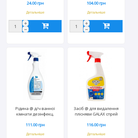
24.00 грн
104.00 грн
дой-пак 500г (22шт) 3489
Детальніше
Детальніше
Рідина @ д/ч ванної
Засіб @ для видалення
кімнати дезінфекц.
плісняви GALAX спрей
Чистолайн 750мл (15шт)
500мл (15шт) 2546/0723
111.00 грн
116.00 грн
0865/1116
Детальніше
Детальніше