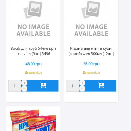
Засіб для труб 5-Five кріт
Рідина для миття кухні
гель 1 л (9шт) 3496
(спрей) Фея 500мл (12шт)
0478
48.00 грн
85.00 грн
Детальніше
Детальніше