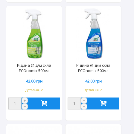
Рідина @ д/м скла
Рідина @ д/м скла
ECOnomix 500мл
ECOnomix 500мл
(розпилювач) лайм+м'ята
(розпилювач) атлантична
42.00 грн
42.00 грн
(24шт) 0436
свіжість (24шт) 0443
Детальніше
Детальніше