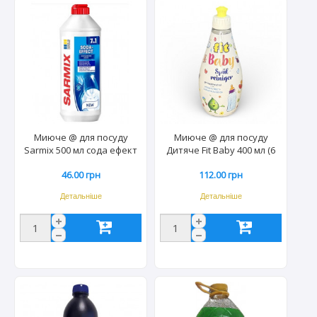
Миюче @ для посуду
Миюче @ для посуду
Sarmix 500 мл сода ефект
Дитяче Fit Baby 400 мл (6
(20/5шт) 3666/4267
шт) 3691
46.00 грн
112.00 грн
Детальніше
Детальніше