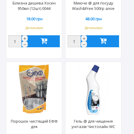
Білизна дешева Хосен
Миюче @ для посуду
950мл (12шт) 0044
Wash&Free 500гр алое
вера та лісова суниця
18.00 грн
48.00 грн
(15шт) 2843/1348
Детальніше
Детальніше
Порошок чистящий ЕФФ
Гель @ для чищення
для
унітазів Чистолайн WC
посуду,кахеля,сантехніки
750мл (18шт) 0485