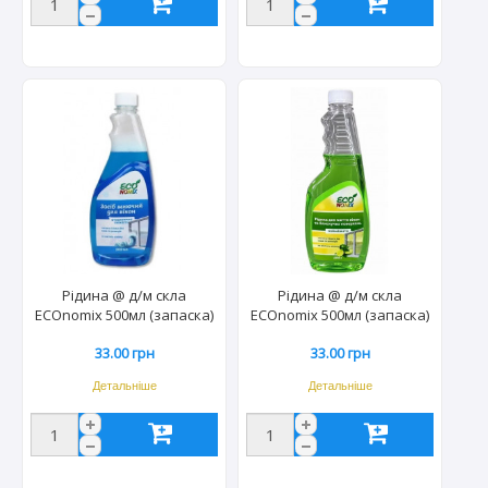
Рідина @ д/м скла
Рідина @ д/м скла
ECOnomix 500мл (запаска)
ECOnomix 500мл (запаска)
атлантична свіжість (24шт)
лайм+м'ята (24шт) 0450
33.00 грн
33.00 грн
0467
Детальніше
Детальніше