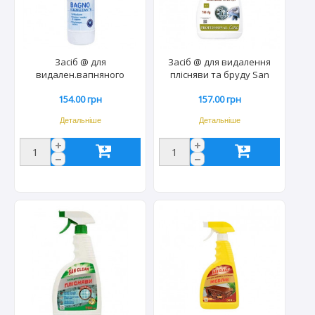
Засіб @ для
Засіб @ для видалення
видален.вапняного
плісняви та бруду San
нальоту (спрей) Quasar
Clean Professional Line
154.00 грн
157.00 грн
580 мл (12шт) 5655
750гр (10шт) 4211
Детальніше
Детальніше