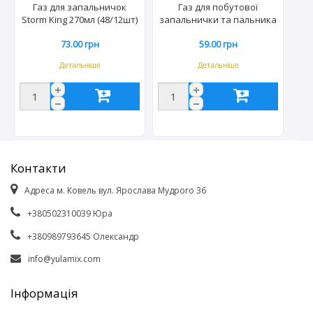
Газ для запальничок
Газ для побутової
Storm King 270мл (48/12шт)
запальнички та пальника
X-TREME 227 мл (28/4шт)
73.00 грн
59.00 грн
8355
Детальніше
Детальніше
Контакти
Адреса м. Ковель вул. Ярослава Мудрого 36
+380502310039 Юра
+380989793645 Олександр
info@yulamix.com
Інформація