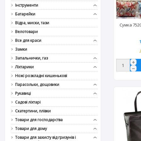
Інструменти
Батарейки
Відра, миски, тази
Сумка 7520
Велотовари
Все для краси
Замки
Запальнички, газ
Ліхтарики
Ножі розкладні кишенькові
Парасольки, дощовики
Рукавиці
Садові ліхтарі
Скатертини, плівки
Товари для господарства
Товари для дому
Товари для захисту від гризунів і