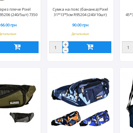
ерез плече Pixel
Сумка на пояс (бананка) Pixel
95206 (240/5шт) 7350
31*13*5см R95204 (240/10шт)
45*
7381
166.00 грн
90.00 грн
Детальніше
Детальніше