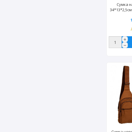
Сумка н
34*13*2,5см
Сумка чер