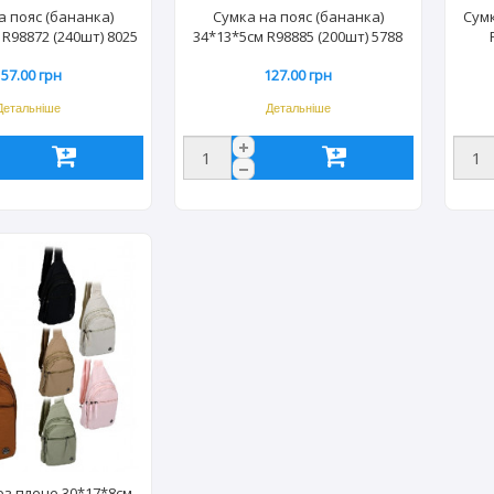
а пояс (бананка)
Сумка на пояс (бананка)
Сум
 R98872 (240шт) 8025
34*13*5см R98885 (200шт) 5788
157.00 грн
127.00 грн
Детальніше
Детальніше
ез плече 30*17*8см