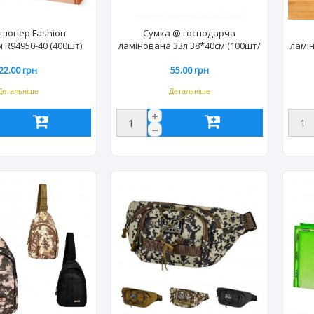
-шопер Fashion
Сумка @ господарча
 R94950-40 (400шт)
ламінована 33л 38*40см (100шт/
ламін
7527
уп)
22.00 грн
55.00 грн
Детальніше
Детальніше