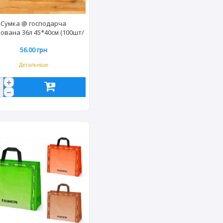
Сумка @ господарча
ована 36л 45*40см (100шт/
уп)
56.00 грн
Детальніше