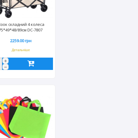
ізок складний 4 колеса
75*49*48/89см DC-7807
2259.00 грн
Детальніше