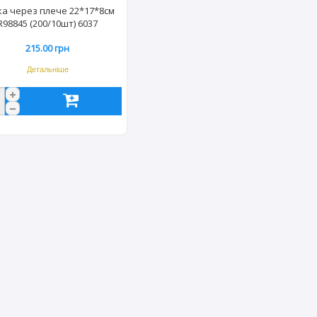
ка через плече 22*17*8см
R98845 (200/10шт) 6037
215.00 грн
Детальніше