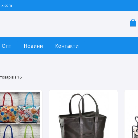
ix.com
Опт
Новини
Контакти
товарів з 16