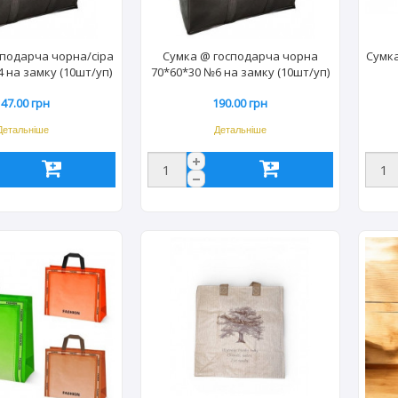
сподарча чорна/сіра
Сумка @ господарча чорна
Сумка
 на замку (10шт/уп)
70*60*30 №6 на замку (10шт/уп)
147.00 грн
190.00 грн
Детальніше
Детальніше