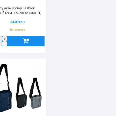
Сумка-шопер Fashion
33*12см R94950-45 (400шт)
7541
24.00 грн
Детальніше