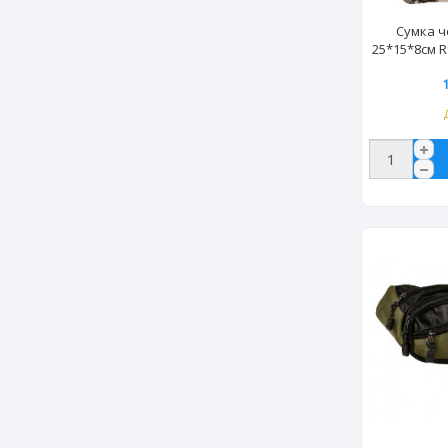
Сумка ч
25*15*8см R