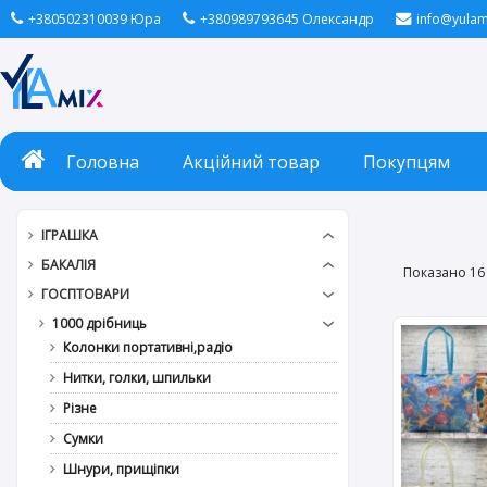
+380502310039 Юра
+380989793645 Олександр
info@yulam
Головна
Акційний товар
Покупцям
ІГРАШКА
БАКАЛІЯ
Показано 16 
ГОСПТОВАРИ
1000 дрібниць
Колонки портативні,радіо
Нитки, голки, шпильки
Різне
Сумки
Шнури, прищіпки