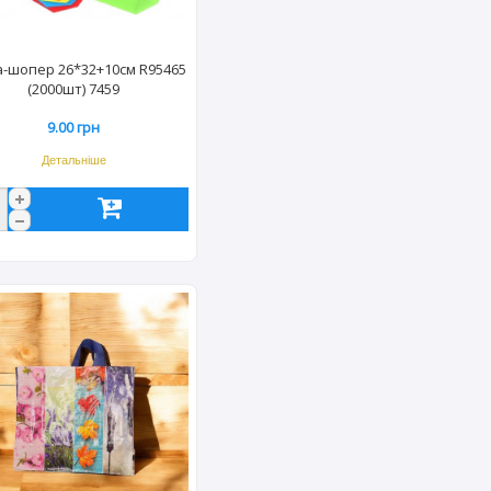
-шопер 26*32+10см R95465
(2000шт) 7459
9.00 грн
Детальніше