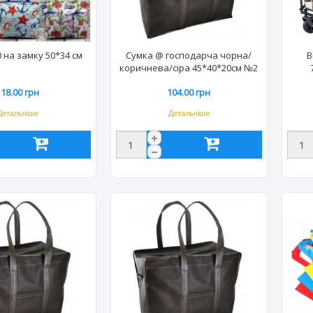
 на замку 50*34 см
Сумка @ господарча чорна/
В
коричнева/сіра 45*40*20см №2
на замку (10шт/уп)
118.00 грн
104.00 грн
Детальніше
Детальніше