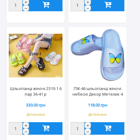
Шльопанці жіночі 2310-1 6
ПЖ-46 шльопанці жіночі
пар 36-41 р
небесні Декор Метелик 4
пари 38-41р (20пар/міш)
330.00 грн
118.00 грн
Детальніше
Детальніше