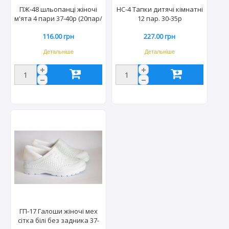
ПЖ-48 шльопанці жіночі
НС-4 Тапки дитячі кімнатні
м'ята 4 пари 37-40р (20пар/
12 пар. 30-35р
міш)
116.00 грн
227.00 грн
Детальніше
Детальніше
ГП-17 Галоши жіночі мех
сітка білі без задника 37-