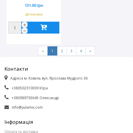
41р. 6 пар\уп.
131.00 грн
Детальніше
«
1
2
3
4
»
Контакти
Адреса м. Ковель вул. Ярослава Мудрого 36
+380502310039 Юра
+380989793645 Олександр
info@yulamix.com
Інформація
Оплата та доставка