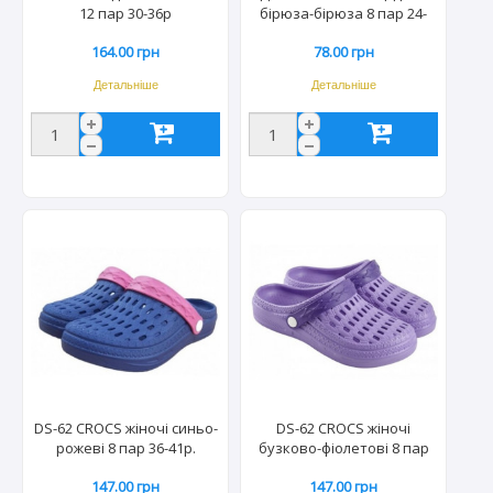
12 пар 30-36р
бірюза-бірюза 8 пар 24-
28р (40пар/міш)
164.00 грн
78.00 грн
Детальніше
Детальніше
DS-62 CROCS жіночі синьо-
DS-62 CROCS жіночі
рожеві 8 пар 36-41р.
бузково-фіолетові 8 пар
36-41р.
147.00 грн
147.00 грн