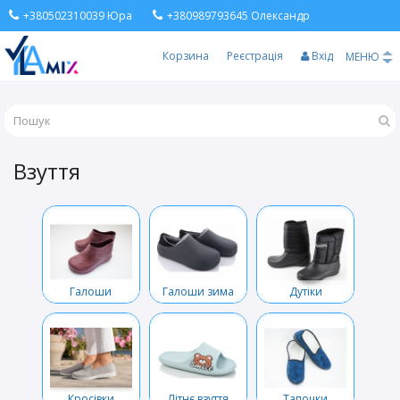
+380502310039 Юра
+380989793645 Олександр
Корзина
Реєстрація
Вхід
МЕНЮ
Взуття
Галоши
Галоши зима
Дутіки
Кросівки
Літнє взуття
Тапочки