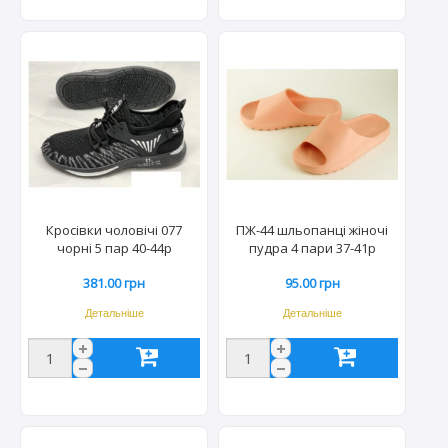
Кросівки чоловічі 077
ПЖ-44 шльопанці жіночі
чорні 5 пар 40-44р
пудра 4 пари 37-41р
(20пар/міш)
381.00 грн
95.00 грн
Детальніше
Детальніше