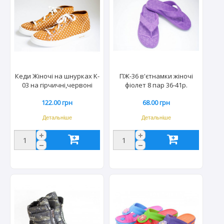
Кеди Жіночі на шнурках K-
ПЖ-36 в'єтнамки жіночі
03 на гірчичні,червоні
фіолет 8 пар 36-41р.
горох 6 пар 36-41р
122.00 грн
68.00 грн
Детальніше
Детальніше