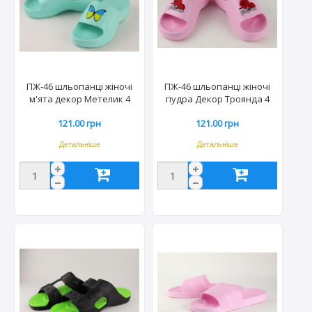
ПЖ-46 шльопанці жіночі
ПЖ-46 шльопанці жіночі
м'ята декор Метелик 4
пудра Декор Троянда 4
пари 37-40р (20пар/міш)
пари 37-40р (20пар/міш)
121.00 грн
121.00 грн
Детальніше
Детальніше