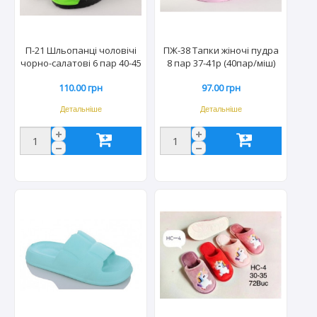
П-21 Шльопанці чоловічі
ПЖ-38 Тапки жіночі пудра
чорно-салатові 6 пар 40-45
8 пар 37-41р (40пар/міш)
р.(30пар/міш)
110.00 грн
97.00 грн
Детальніше
Детальніше