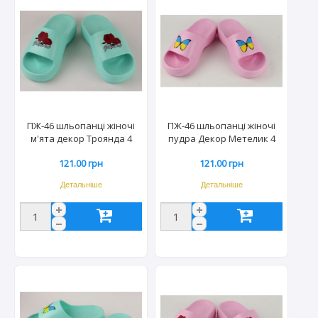
ПЖ-46 шльопанці жіночі
ПЖ-46 шльопанці жіночі
м'ята декор Троянда 4
пудра Декор Метелик 4
пари 37-40р (20пар/міш)
пари 37-40р (20пар/міш)
121.00 грн
121.00 грн
Детальніше
Детальніше