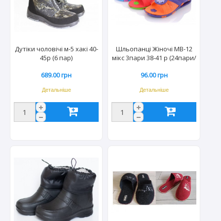
Дутіки чоловічі м-5 хакі 40-
Шльопанці Жіночі МВ-12
45р (6 пар)
мікс 3пари 38-41 р (24пари/
міш)
689.00 грн
96.00 грн
Детальніше
Детальніше