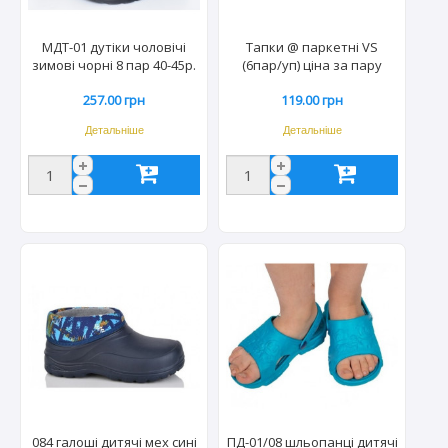
МДТ-01 дутіки чоловічі
Тапки @ паркетні VS
зимові чорні 8 пар 40-45р.
(6пар/уп) ціна за пару
257.00 грн
119.00 грн
Детальніше
Детальніше
084 галоші дитячі мех сині
ПД-01/08 шльопанці дитячі