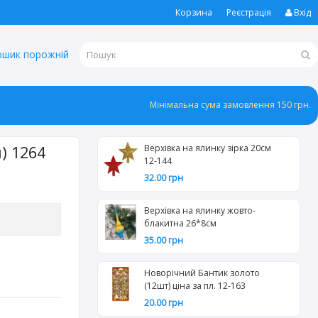
Корзина
Реєстрація
Вхід
ошик порожній
Мінімальна сума замовлення 150 грн.
) 1264
Верхівка на ялинку зірка 20см
12-144
32.00 грн
Верхівка на ялинку жовто-
блакитна 26*8см
35.00 грн
Новорічний Бантик золото
(12шт) ціна за пл. 12-163
20.00 грн