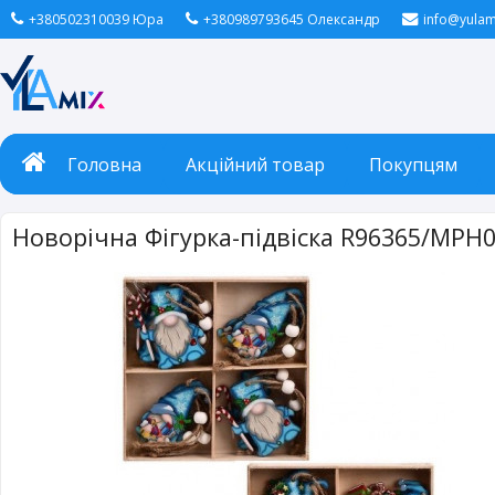
+380502310039 Юра
+380989793645 Олександр
info@yulam
Головна
Акційний товар
Покупцям
Новорічна Фігурка-підвіска R96365/МРН04