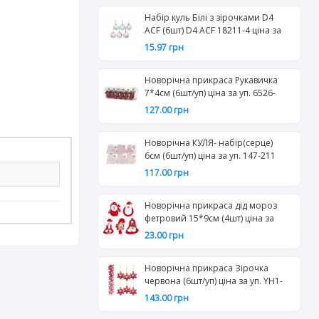
Набір куль Білі з зірочками D4
АCF (6шт) D4 АCF 18211-4 ціна за
уп. 12-94
15.97 грн
Новорічна прикраса Рукавичка
7*4см (6шт/уп) ціна за уп. 6526-
272
127.00 грн
Новорічна КУЛЯ- набір(серце)
6см (6шт/уп) ціна за уп. 147-211
117.00 грн
Новорічна прикраса дід мороз
фетровий 15*9см (4шт) ціна за
шт. 12-125
23.00 грн
Новорічна прикраса Зірочка
червона (6шт/уп) ціна за уп. YH1-
75
143.00 грн