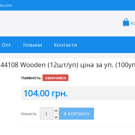
ix.com
К
Опт
Новини
Контакти
4108 Wooden (12шт/уп) ціна за уп. (100уп
Наявність:
закінчився
104.00 грн.
В КОРЗИНУ
Кількість